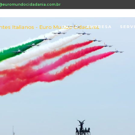
@euromundocidadania.com.br
INÍCIO
EMPRESA
SERV