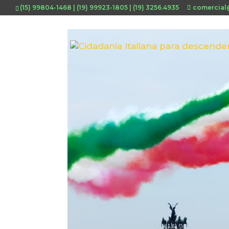
(15) 99804-1468 | (19) 99923-1805 | (19) 3256.4935
comercial