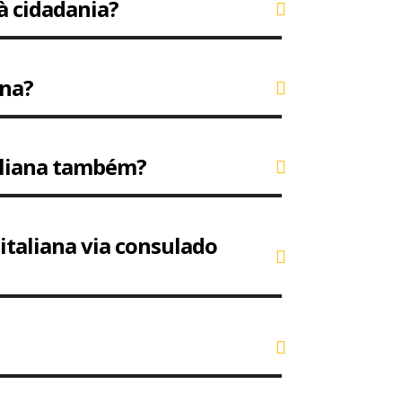
à cidadania?
ana?
taliana também?
italiana via consulado