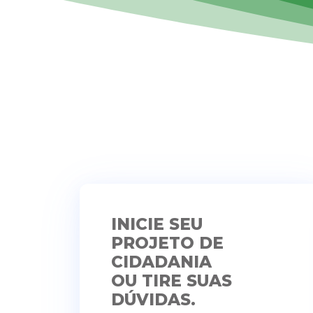
Media error: Format(s) not supported or source(s) not foun
Fazer download do arquivo:
https://euromundocidadania.com.br/wp-
content/uploads/2020/06/bandeira-euromundo.mp4
INICIE SEU
PROJETO DE
CIDADANIA
OU TIRE SUAS
DÚVIDAS.