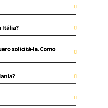
Itália?
ero solicitá-la. Como
dania?