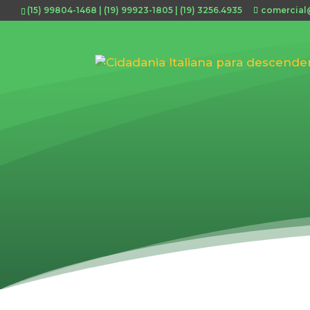
(15) 99804-1468 | (19) 99923-1805 | (19) 3256.4935
comercial