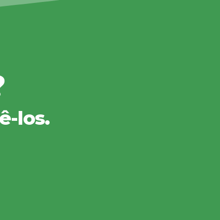
?
-los.